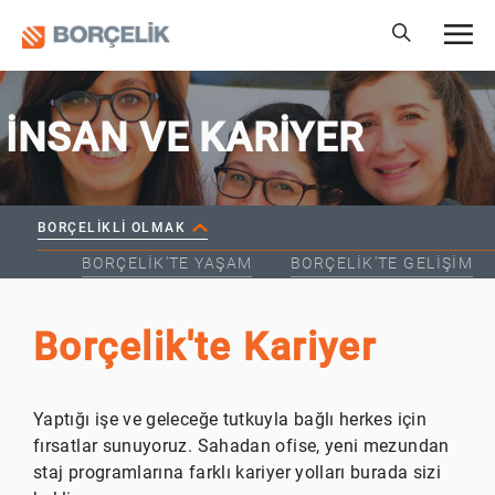
İNSAN VE KARİYER
BORÇELIKLI OLMAK
BORÇELIK'TE YAŞAM
BORÇELIK'TE GELIŞIM
Borçelik'te Kariyer
Yaptığı işe ve geleceğe tutkuyla bağlı herkes için
fırsatlar sunuyoruz. Sahadan ofise, yeni mezundan
staj programlarına farklı kariyer yolları burada sizi