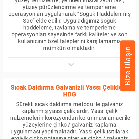
yüzey temizleme, yeniden kristalizyon tavı,
yüzey pürüzlendirme ve temperleme
operasyonları uygulanarak “Soğuk Haddelenmiş
Sac” elde edilir. Uyguladığımız soğuk
haddeleme, tavlama ve temperleme
operasyonları sayesinde farklı kaliteler ve son
kullanıcının özel taleplerini karşılamamız
mümkün olmaktadır.
Bize Ulaşın
Sıcak Daldırma Galvanizli Yassı Çelikler -
HDG
Sürekli sıcak daldırma metodu ile galvaniz
kaplanmış yassı çeliklerdir. Yassı çelik
malzemelerin korozyondan korunması amacı ile
yüzeylerine çinko / galvaniz kaplama
uygulaması yapılmaktadır. Yassı çelik ısıtılarak
ergiyik çinko potasına girer ve çinko / galvaniz