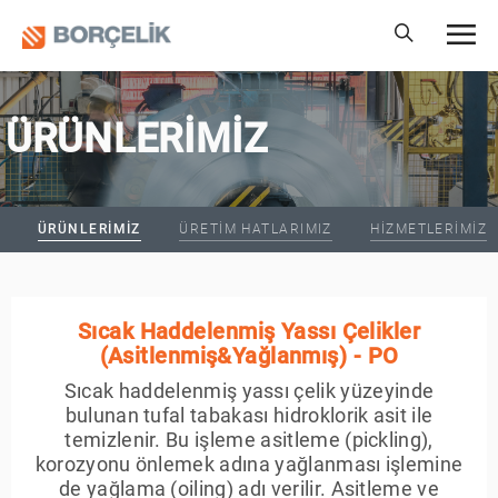
ÜRÜNLERİMİZ
ÜRÜNLERIMIZ
ÜRETIM HATLARIMIZ
HIZMETLERIMIZ
Sıcak Haddelenmiş Yassı Çelikler
(Asitlenmiş&Yağlanmış) - PO
Sıcak haddelenmiş yassı çelik yüzeyinde
bulunan tufal tabakası hidroklorik asit ile
temizlenir. Bu işleme asitleme (pickling),
korozyonu önlemek adına yağlanması işlemine
de yağlama (oiling) adı verilir. Asitleme ve