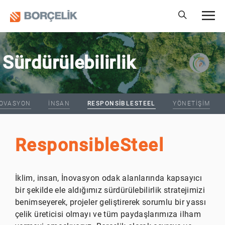
Sürdürülebilirlik
NOVASYON
İNSAN
RESPONSIBLESTEEL
YÖNETIŞIM
ResponsibleSteel
İklim, insan, İnovasyon odak alanlarında kapsayıcı
bir şekilde ele aldığımız sürdürülebilirlik stratejimizi
benimseyerek, projeler geliştirerek sorumlu bir yassı
çelik üreticisi olmayı ve tüm paydaşlarımıza ilham