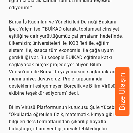
eğitimci olarak katılan tüm uzmanlara teşekkür
ediyorum.”
Bursa İş Kadınları ve Yöneticileri Derneği Başkanı
İpek Yalçın ise “‘’BUİKAD olarak, toplumsal cinsiyet
eşitliğine dair yürüttüğümüz çalışmaların hedefinde,
ülkemizin; üniversiteleri ile, KOBİ’leri ile, eğitim
sistemi ile, kısaca tüm ekonomisi ile çağa uyum
gerekliliği var. Bu sebeple BUİKAD eğitime katkı
sağlayacak birçok projede yer alıyor. Bilim
Virüsü’nün de Bursa’da yayılmasını sağlamaktan
Bize Ulaşın
memnuniyet duyuyoruz. Proje kapsamında
desteklerini esirgemeyen Borçelik ve Bilim Virüsü
ekibine teşekkür ediyorum’’ dedi.
Bilim Virüsü Platformunun kurucusu Şule Yücebıyık,
“Okullarda öğretilen fizik, matematik, kimya gibi
bilgileri ders formatlarından çıkarılıp hayatla
buluştuğu, ilham verdiği, merak tetiklediği bir