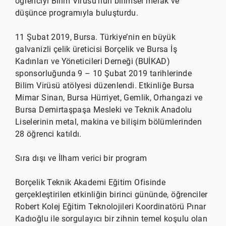
öğrenciyi Bilim Virüsü’nün bilimsel merak ve
düşünce programıyla buluşturdu.
11 Şubat 2019, Bursa. Türkiye’nin en büyük
galvanizli çelik üreticisi Borçelik ve Bursa İş
Kadınları ve Yöneticileri Derneği (BUİKAD)
sponsorluğunda 9 – 10 Şubat 2019 tarihlerinde
Bilim Virüsü atölyesi düzenlendi. Etkinliğe Bursa
Mimar Sinan, Bursa Hürriyet, Gemlik, Orhangazi ve
Bursa Demirtaşpaşa Mesleki ve Teknik Anadolu
Liselerinin metal, makina ve bilişim bölümlerinden
28 öğrenci katıldı.
Sıra dışı ve İlham verici bir program
Borçelik Teknik Akademi Eğitim Ofisinde
gerçekleştirilen etkinliğin birinci gününde, öğrenciler
Robert Kolej Eğitim Teknolojileri Koordinatörü Pınar
Kadıoğlu ile sorgulayıcı bir zihnin temel koşulu olan