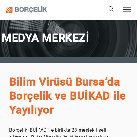
MEDYA MERKEZİ
Bilim Virüsü Bursa’da
Borçelik ve BUİKAD ile
Yayılıyor
Borçelik; BUİKAD ile birlikte 28 meslek liseli