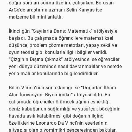
doğru soruları sorma üzerine çalışırken, Borusan
ArGe’de araştırma uzmanı Selin Kanyas ise
malzeme bilimini anlattı.
İkinci gün “Sayılarla Dans: Matematik” atölyesiyle
başladı. Bu çalışmada öğrencilere matematiksel
düşünce, problem çözme metotları, yapay zekâ ve
oyun teorisi gibi konularla ilgili bilgiler verildi.
“Çizginin Dışına Çıkmak” atölyesinde ise öğrenciler
yeni dünya düzeninde nasıl davranmalılar ve nerede
yer almalılar konularında bilgilendirildiler.
Bilim Virüsü’nün son etkinliği ise “Doğadan İlham
Alan İnovasyon: Biyomimikri” atölyesi oldu. Bu
çalışmada öğrenciler örümcek ağının esnekliği,
deniz kabuğunun sağlamlığı ve yusufçuk böceğinin
havada asılı kalabilmesi gibi doğanın ilginç
özelliklerine Leonardo Da Vinci’nin eserlerinin
altyapısı olan biyomimikri penceresinden baktılar.