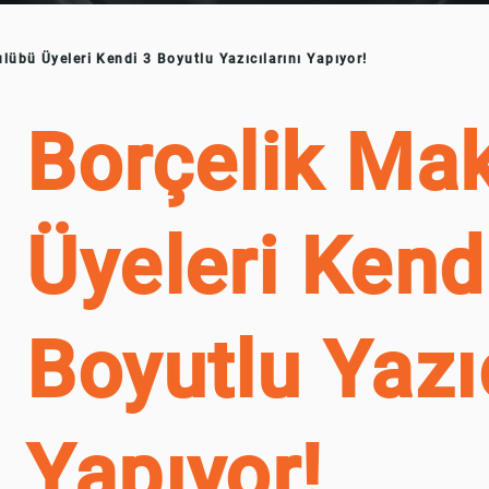
lübü Üyeleri Kendi 3 Boyutlu Yazıcılarını Yapıyor!
Borçelik Ma
Üyeleri Kend
Boyutlu Yazıc
Yapıyor!