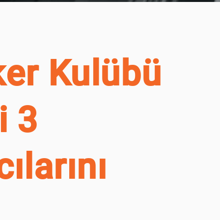
ker Kulübü
i 3
ılarını