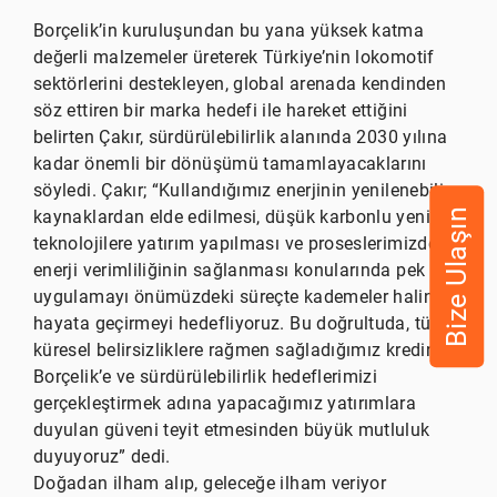
Borçelik’in kuruluşundan bu yana yüksek katma
değerli malzemeler üreterek Türkiye’nin lokomotif
sektörlerini destekleyen, global arenada kendinden
söz ettiren bir marka hedefi ile hareket ettiğini
belirten Çakır, sürdürülebilirlik alanında 2030 yılına
kadar önemli bir dönüşümü tamamlayacaklarını
söyledi. Çakır; “Kullandığımız enerjinin yenilenebilir
Bize Ulaşın
kaynaklardan elde edilmesi, düşük karbonlu yeni
teknolojilere yatırım yapılması ve proseslerimizde
enerji verimliliğinin sağlanması konularında pek çok
uygulamayı önümüzdeki süreçte kademeler halinde
hayata geçirmeyi hedefliyoruz. Bu doğrultuda, tüm
küresel belirsizliklere rağmen sağladığımız kredinin
Borçelik’e ve sürdürülebilirlik hedeflerimizi
gerçekleştirmek adına yapacağımız yatırımlara
duyulan güveni teyit etmesinden büyük mutluluk
duyuyoruz” dedi.
Doğadan ilham alıp, geleceğe ilham veriyor