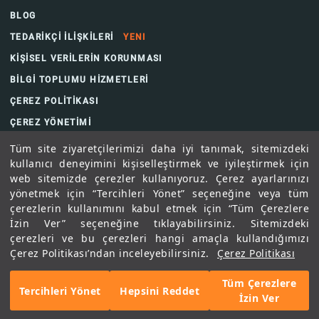
BLOG
TEDARİKÇİ İLİŞKİLERİ
YENI
KİŞİSEL VERİLERİN KORUNMASI
BİLGİ TOPLUMU HİZMETLERİ
ÇEREZ POLİTİKASI
ÇEREZ YÖNETİMİ
Tüm site ziyaretçilerimizi daha iyi tanımak, sitemizdeki
kullanıcı deneyimini kişiselleştirmek ve iyileştirmek için
web sitemizde çerezler kullanıyoruz. Çerez ayarlarınızı
yönetmek için “Tercihleri Yönet” seçeneğine veya tüm
çerezlerin kullanımını kabul etmek için “Tüm Çerezlere
İzin Ver” seçeneğine tıklayabilirsiniz. Sitemizdeki
çerezleri ve bu çerezleri hangi amaçla kullandığımızı
Çerez Politikası’ndan inceleyebilirsiniz.
Çerez Politikası
© 2019 BORÇELİK. TÜM HAKLARI SAKLIDIR
Tüm Çerezlere
Tercihleri Yönet
Hepsini Reddet
İzin Ver